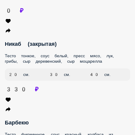
0 ₽
Никаб (закрытая)
Тесто тонкое, соус белый, пресс мясо, лук, грибы, сыр
деревенский, сыр моцарелла
20 см.
30 см.
40 см.
330 ₽
Барбекю
Тесто фирменное, соус красный, колбаса из говядины,
пресс мясо, пепперони, сыр деревенский, сыр моцарелла,