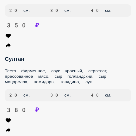
Султан
Тесто фирменное, соус красный, сервелат, прессованное
мясо, сыр голландский, сыр моцарелла, помидоры,
говядина, лук
20 см.
30 см.
40 см.
380 ₽
Бадр
Тесто фирменное, соус красный, сыр голландский, сыр
моцарелла, халапеньо, лук красный, говядина, фарш