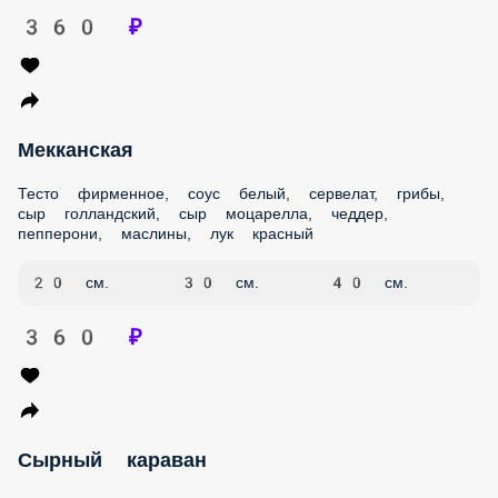
Мекканская
Тесто фирменное, соус белый, сервелат, грибы, сыр
голландский, сыр моцарелла, чеддер, пепперони,
маслины, лук красный
20 см.
30 см.
40 см.
360 ₽
Сырный караван
Тесто тонкое, соус красный, сыр голландский, сыр
моцарелла, чеддер, сыр дорблю, маслины
20 см.
30 см.
40 см.
360 ₽