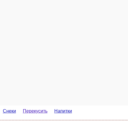
еки
Перекусить
Напитки
Кр
Кры
Гирос
Соус, курица, лист салата, свежие огурцы, помидоры картофель фри, лепешка