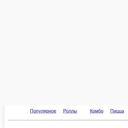
стоим. доставки
Популярное
Роллы
Комбо
Пицца
Сн
«Сытый бро» с курицей
«Сытый бро» с говядиной
Овощи, мясо, картофель
Овощи, мясо, картофель