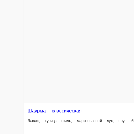
Люля- Кебаб в лаваше
Лаваш, соусы фирменные белый и красный, овощи, люля кебаб из говяд
ед.
320 ₽
В кор