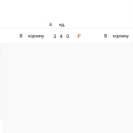
расный, огурцы, помидоры, пекинская капуста
ед.
230 ₽
В корзину