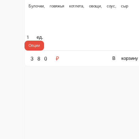
Ш
Шаурма мега
Б
Лаваш, соусы фирменные белый и красный, овощи, мясо куриное.
ед.
ед.
390 ₽
3
В корзину