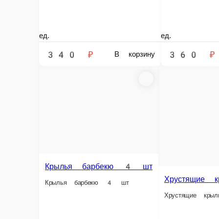
8 ед.
8 ед.
340 ₽
340 ₽
В корзину
В