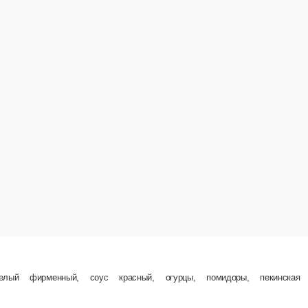
Люля- Кебаб в багете
Багет, соусы фирменные белый и красный, овощи, люля кебаб из говядины.
ины.
1
ед.
350 ₽
зину
В корзину