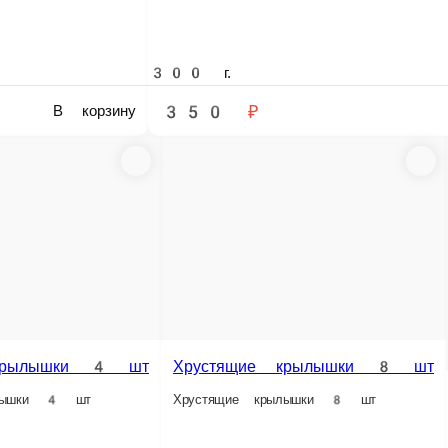
1 ед.
Опции
380 ₽
 корзину
В корзину
Шаурма мини
Лаваш, соусы фирменные белый и крас