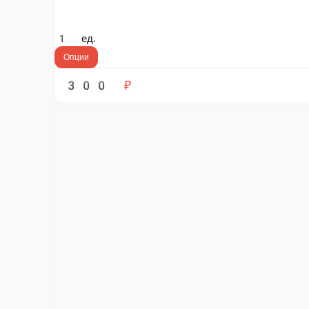
Хачапури по-аджарски
Хачапу
Тесто фирменное, сыр деревенский, сыр моцарелла, яйцо
Тесто фир
1 ед.
ед.
300 ₽
320 ₽
В корзину