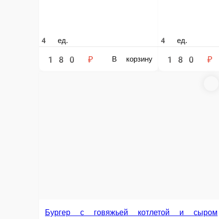
Шаурма классическая
Лаваш, курица гриль, маринованный лук, соус белый фирменный, соус к
1 ед.
Опции
300 ₽