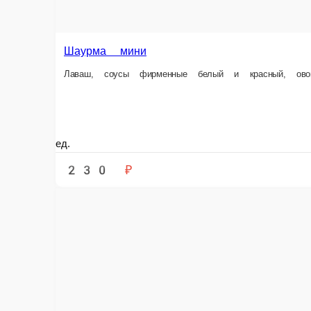
Бургер с говяжей котлетой
Состав: булочки, говяжья котлета, овощи, соус
1 ед.
Опции
370 ₽
В корзину
Информация об оплате