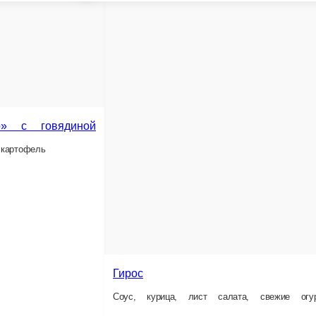
300 г.
4 ед.
350 ₽
18
В корзину
кю 8 шт
Бургер с говяжьей котлетой и сыром
Булочки, говяжья котлета, овощи, соус, сыр